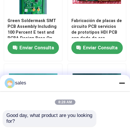
Asamblea médica del PWB
Green Soldermask SMT
Fabricación de placas de
PCB Assembly Including
circuito PCB servicios
Asamblea flexible del PWB
100 Percent E test and
de prototipos HDI PCB
PCBA Design Base On
con dedo de oro
Your Request Providing
Enviar Consulta
Enviar Consulta
Electronic Component
Asamblea del PWB de SMT
Mounting
Fabricación del PWB
sales
PCBs metálicos
8:28 AM
Asamblea de cable
Good day, what product are you looking 
for?
Producción de placas de
Materiales HDI
Las demás:
circuitos electrónicos
Fabricación de PCB