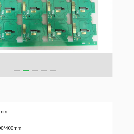
6mm
00*400mm