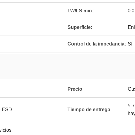
LW/LS min.:
0.
Superficie:
En
Control de la impedancia:
Sí
Precio
Cus
5-7
de ESD
Tiempo de entrega
hay
vicios.