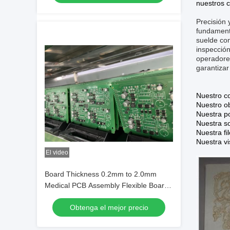
nuestros c
Precisión 
fundament
suelde con
inspección
operadores
garantizar
Nuestro co
Nuestro ob
Nuestra po
Nuestra so
Nuestra fi
Nuestra vi
El video
Board Thickness 0.2mm to 2.0mm
Medical PCB Assembly Flexible Board
Type Precision Medical Electronics
Obtenga el mejor precio
Assembly Services