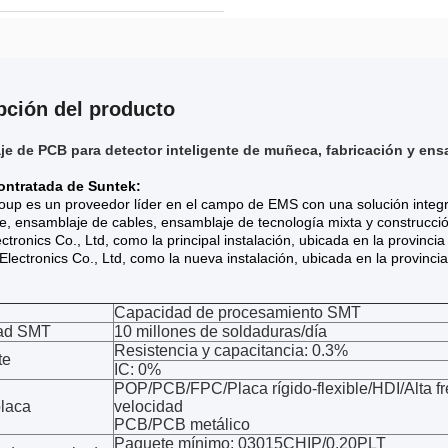
pción del producto
e de PCB para detector inteligente de muñeca, fabricación y en
ontratada de Suntek:
oup es un proveedor líder en el campo de EMS con una solución inte
, ensamblaje de cables, ensamblaje de tecnología mixta y construcció
ctronics Co., Ltd, como la principal instalación, ubicada en la provinci
lectronics Co., Ltd, como la nueva instalación, ubicada en la provinc
Capacidad de procesamiento SMT
ad SMT
10 millones de soldaduras/día
Resistencia y capacitancia: 0.3%
te
IC: 0%
POP/PCB/FPC/Placa rígido-flexible/HDI/Alta fr
placa
velocidad
PCB/PCB metálico
Paquete mínimo: 03015CHIP/0.20PLT