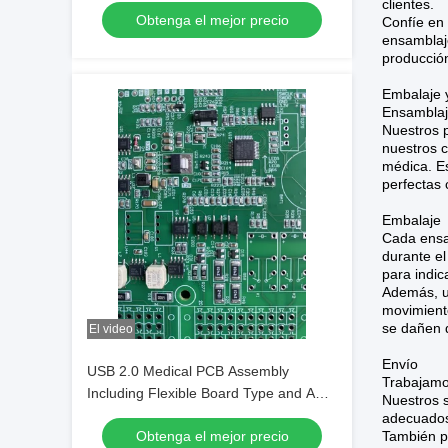
clientes.
Obtenga el mejor precio
Precision and Durability
Confíe en 
ensamblaj
producció
Embalaje 
Ensamblaj
Nuestros 
nuestros c
médica. Es
perfectas 
Embalaje
Cada ensam
durante el
para indic
Además, ut
movimiento
se dañen d
El video
Envío
USB 2.0 Medical PCB Assembly
Trabajamo
Including Flexible Board Type and AOI
Nuestros s
ICT FCT Testing for Medical
adecuados 
Obtenga el mejor precio
También pr
Electronics Applications