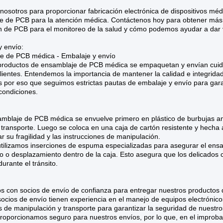
nosotros para proporcionar fabricación electrónica de dispositivos méd
e de PCB para la atención médica. Contáctenos hoy para obtener más
n de PCB para el monitoreo de la salud y cómo podemos ayudar a dar v
y envío:
e de PCB médica - Embalaje y envío
productos de ensamblaje de PCB médica se empaquetan y envían cuid
lientes. Entendemos la importancia de mantener la calidad e integrida
 por eso que seguimos estrictas pautas de embalaje y envío para gara
condiciones.
blaje de PCB médica se envuelve primero en plástico de burbujas anti
 transporte. Luego se coloca en una caja de cartón resistente y hecha
ar su fragilidad y las instrucciones de manipulación.
ilizamos inserciones de espuma especializadas para asegurar el ensam
 o desplazamiento dentro de la caja. Esto asegura que los delicados 
urante el tránsito.
s con socios de envío de confianza para entregar nuestros productos 
ocios de envío tienen experiencia en el manejo de equipos electrónico
de manipulación y transporte para garantizar la seguridad de nuestro
oporcionamos seguro para nuestros envíos, por lo que, en el improbab