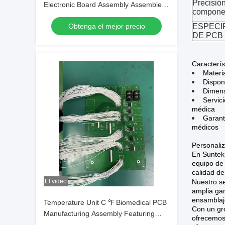
Precisió
Electronic Board Assembly Assembled
compone
with ISO SMT and DIP Lines Ensuring
Obtenga el mejor precio
ESPECI
Medical Device Electronic
DE PCB
Caracterís
Materi
Dispon
Dimens
Servic
médica
Garant
médicos
Personaliz
En Suntek
equipo de 
calidad de
El video
Nuestro s
amplia gam
ensamblaj
Temperature Unit C ℉ Biomedical PCB
Con un gro
Manufacturing Assembly Featuring
ofrecemos 
Black Silkscreen Color Ensuring