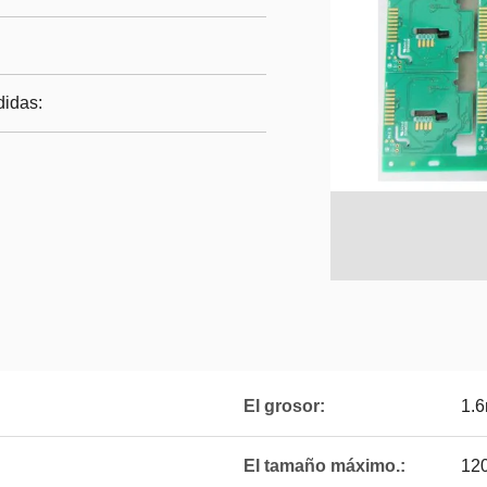
didas:
El grosor:
1.
El tamaño máximo.:
12