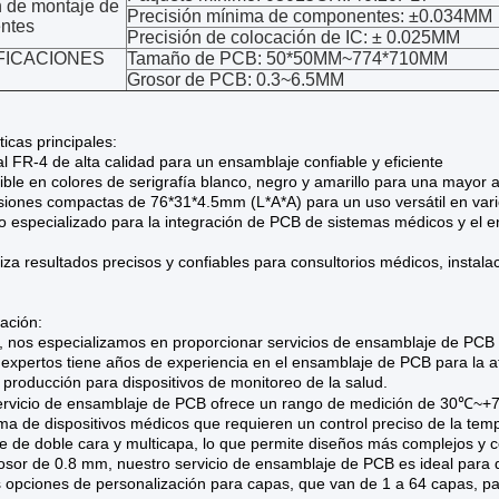
n de montaje de
Precisión mínima de componentes: ±0.034MM
ntes
Precisión de colocación de IC: ± 0.025MM
FICACIONES
Tamaño de PCB: 50*50MM~774*710MM
Grosor de PCB: 0.3~6.5MM
ticas principales:
al FR-4 de alta calidad para un ensamblaje confiable y eficiente
ible en colores de serigrafía blanco, negro y amarillo para una mayor at
iones compactas de 76*31*4.5mm (L*A*A) para un uso versátil en vari
io especializado para la integración de PCB de sistemas médicos y el e
iza resultados precisos y confiables para consultorios médicos, instala
ación:
, nos especializamos en proporcionar servicios de ensamblaje de PCB 
expertos tiene años de experiencia en el ensamblaje de PCB para la at
 producción para dispositivos de monitoreo de la salud.
ervicio de ensamblaje de PCB ofrece un rango de medición de 30℃~+
a de dispositivos médicos que requieren un control preciso de la temp
e de doble cara y multicapa, lo que permite diseños más complejos y 
sor de 0.8 mm, nuestro servicio de ensamblaje de PCB es ideal para 
opciones de personalización para capas, que van de 1 a 64 capas, para