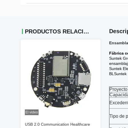
Descri
PRODUCTOS RELACIONADOS
Ensamblaj
Fábrica c
Suntek Gr
ensamblaje
Suntek Ele
BLSuntek E
Proyecto
Capacid
Exceden
El video
Tipo de 
USB 2.0 Communication Healthcare