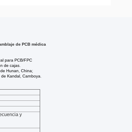
samblaje de PCB médica
gral para PCB/FPC
n de cajas.
a de Hunan, China;
ia de Kandal, Camboya.
ecuencia y