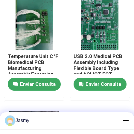
Visita a la fábrica
Control de Calidad
Contacto
Temperature Unit C ℉
USB 2.0 Medical PCB
Biomedical PCB
Assembly Including
Manufacturing
Flexible Board Type
noticias
Assembly Featuring
and AOI ICT FCT
Black Silkscreen Color
Testing for Medical
Enviar Consulta
Enviar Consulta
Ensuring Precision
Electronics
and Durability
Applications
Todos los casos
Solicitar una cotización
Jasmy
pcba del ccsme