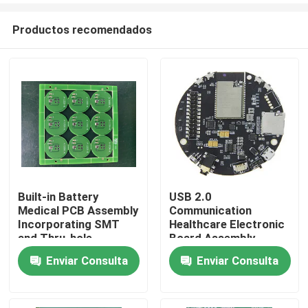
Productos recomendados
Built-in Battery
USB 2.0
Medical PCB Assembly
Communication
Inicio
Incorporating SMT
Healthcare Electronic
and Thru-hole
Board Assembly
Assembly Details Plus
Assembled with ISO
Enviar Consulta
Enviar Consulta
Productos
USB 2.0
SMT and DIP Lines
Communication for
Ensuring Medical
Medical Equipment
Device Electronic
Sobre nosotros