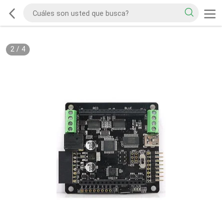
2
/
4