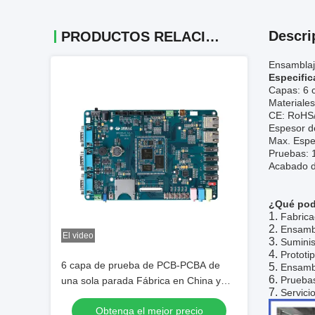
Descri
PRODUCTOS RELACIONADOS
Ensamblaj
Especific
Capas: 6 
Materiale
CE: RoHS
Espesor d
Max. Espe
Pruebas: 
Acabado de
¿Qué pod
Fabrica
Ensambl
El video
Suminis
Prototi
6 capa de prueba de PCB-PCBA de
Ensambl
Pruebas
una sola parada Fábrica en China y
Servici
Camboya Servicio de ensamblaje de
Obtenga el mejor precio
PCB más de 10 años