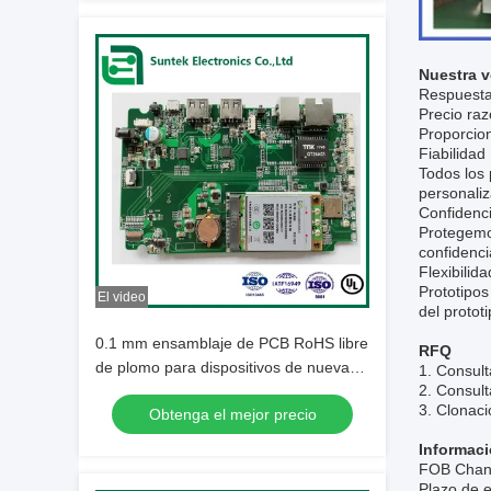
Nuestra v
Respuesta
Precio ra
Proporcio
Fiabilidad
Todos los 
personali
Confidenci
Protegemos
confidenci
Flexibilida
Prototipo
El video
del protot
0.1 mm ensamblaje de PCB RoHS libre
RFQ
de plomo para dispositivos de nueva
1. Consult
2. Consult
energía
3. Clonaci
Obtenga el mejor precio
Informaci
FOB Chan
Plazo de e