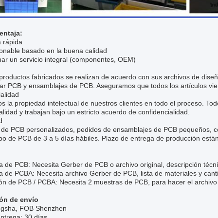
entaja:
 rápida
zonable basado en la buena calidad
nar un servicio integral (componentes, OEM)
productos fabricados se realizan de acuerdo con sus archivos de dise
zar PCB y ensamblajes de PCB. Aseguramos que todos los artículos vie
alidad
 la propiedad intelectual de nuestros clientes en todo el proceso. Tod
alidad y trabajan bajo un estricto acuerdo de confidencialidad.
d
s de PCB personalizados, pedidos de ensamblajes de PCB pequeños, co
ipo de PCB de 3 a 5 días hábiles. Plazo de entrega de producción está
a de PCB: Necesita Gerber de PCB o archivo original, descripción técni
a de PCBA: Necesita archivo Gerber de PCB, lista de materiales y cant
ón de PCB / PCBA: Necesita 2 muestras de PCB, para hacer el archivo 
ón de envío
gsha, FOB Shenzhen
ntrega: 30 días