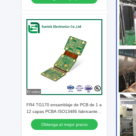
El video
FR4 TG170 ensamblaje de PCB de 1 a
12 capas PCBA ISO13485 fabricante
certificado en China y Camboya
Obtenga el mejor precio