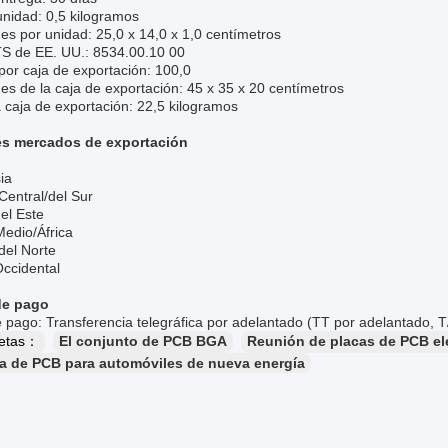
unidad: 0,5 kilogramos
s por unidad: 25,0 x 14,0 x 1,0 centímetros
S de EE. UU.: 8534.00.10 00
or caja de exportación: 100,0
s de la caja de exportación: 45 x 35 x 20 centímetros
 caja de exportación: 22,5 kilogramos
es mercados de exportación
ia
Central/del Sur
el Este
Medio/África
del Norte
Occidental
de pago
pago: Transferencia telegráfica por adelantado (TT por adelantado, T
uetas：
El conjunto de PCB BGA
Reunión de placas de PCB el
 de PCB para automóviles de nueva energía