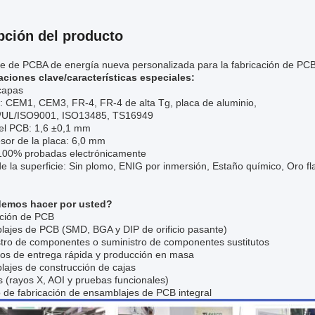
pción del producto
e de PCBA de energía nueva personalizada para la fabricación de PC
aciones clave/características especiales:
capas
s: CEM1, CEM3, FR-4, FR-4 de alta Tg, placa de aluminio,
/UL/ISO9001, ISO13485, TS16949
el PCB: 1,6 ±0,1 mm
sor de la placa: 6,0 mm
100% probadas electrónicamente
 la superficie: Sin plomo, ENIG por inmersión, Estaño químico, Oro fl
emos hacer por usted?
ción de PCB
ajes de PCB (SMD, BGA y DIP de orificio pasante)
tro de componentes o suministro de componentes sustitutos
pos de entrega rápida y producción en masa
ajes de construcción de cajas
 (rayos X, AOI y pruebas funcionales)
o de fabricación de ensamblajes de PCB integral