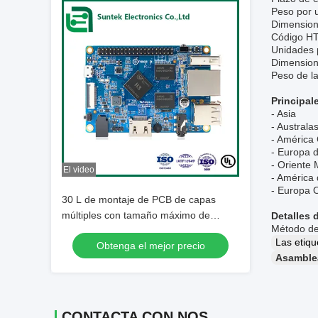
Peso por 
Dimensione
Código HT
Unidades p
Dimensione
Peso de la
Principal
- Asia
- Australas
- América 
- Europa d
- Oriente 
El video
- América 
- Europa 
30 L de montaje de PCB de capas
múltiples con tamaño máximo de
Detalles 
Método de 
1500*1200mm y control de impedancia
Las etiq
Obtenga el mejor precio
de +/- 10%
Asamblea
CONTACTA CON NOSOTROS